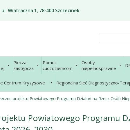
ul. Wiatraczna 1, 78-400 Szczecinek
Search
Piecza
Pomoc
Osoby
D
ej
zastępcza
cudzoziemcom
niepełnosprawne
ne Centrum Kryzysowe
Regionalna Sieć Diagnostyczno-Ter
ołeczne projektu Powiatowego Programu Działań na Rzecz Osób Nie
projektu Powiatowego Programu Dz
ata 2026–2030