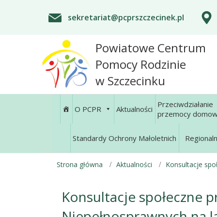
sekretariat@pcprszczecinek.pl
Powiatowe Centrum
Pomocy Rodzinie
w Szczecinku
Przeciwdziałanie
O PCPR
Aktualności
przemocy domow
Standardy Ochrony Małoletnich
Regional
Strona główna
Aktualności
Konsultacje sp
Konsultacje społeczne 
Niepełnosprawnych na l