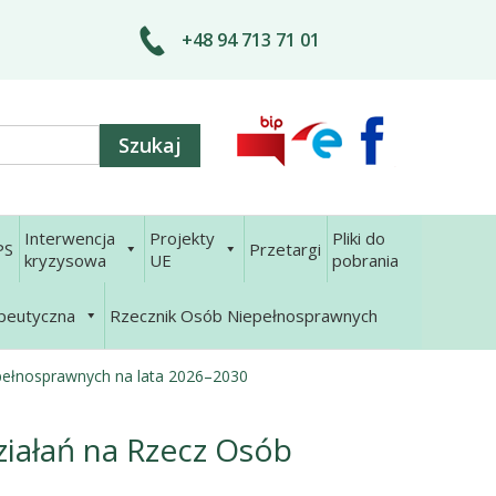
+48 94 713 71 01
Interwencja
Projekty
Pliki do
PS
Przetargi
kryzysowa
UE
pobrania
apeutyczna
Rzecznik Osób Niepełnosprawnych
pełnosprawnych na lata 2026–2030
iałań na Rzecz Osób