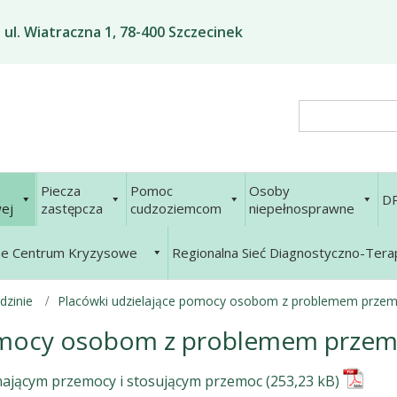
ul. Wiatraczna 1, 78-400 Szczecinek
Search
Piecza
Pomoc
Osoby
D
ej
zastępcza
cudzoziemcom
niepełnosprawne
ne Centrum Kryzysowe
Regionalna Sieć Diagnostyczno-Ter
dzinie
Placówki udzielające pomocy osobom z problemem prze
pomocy osobom z problemem prze
ającym przemocy i stosującym przemoc