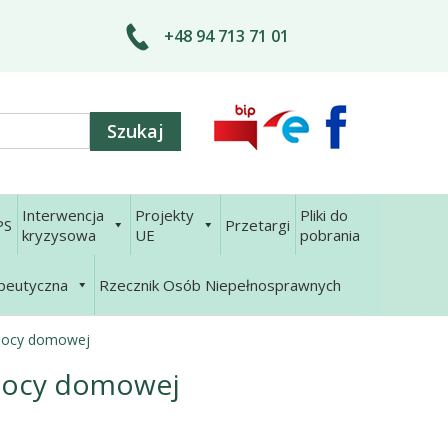
+48 94 713 71 01
Interwencja
Projekty
Pliki do
PS
Przetargi
kryzysowa
UE
pobrania
apeutyczna
Rzecznik Osób Niepełnosprawnych
mocy domowej
mocy domowej