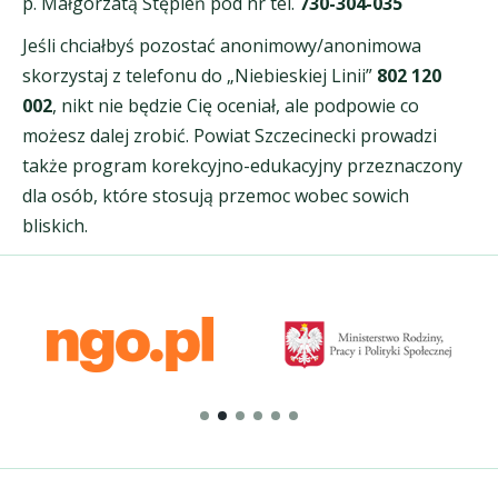
p. Małgorzatą Stępień pod nr tel.
730-304-035
Jeśli chciałbyś pozostać anonimowy/anonimowa
skorzystaj z telefonu do „Niebieskiej Linii”
802 120
002
, nikt nie będzie Cię oceniał, ale podpowie co
możesz dalej zrobić. Powiat Szczecinecki prowadzi
także program korekcyjno-edukacyjny przeznaczony
dla osób, które stosują przemoc wobec sowich
bliskich.