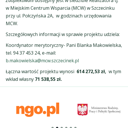
Zaopiekowani
dostępny jest w siedzibie Realizatora tj.
w Miejskim Centrum Wsparcia (MCW) w Szczecinku
przy ul. Połczyńska 2A, w godzinach urzędowania
MCW.
Szczegółowych informacji w sprawie projektu udziela:
Koordynator merytoryczny- Pani Blanka Makowielska,
tel. 94 37 453 24, e-mail:
b.makowielska@mcw.szczecinek.pl
Łączna wartość projektu wynosi
614 272,53 zł,
w tym
wkład własny
71 538,55 zł.