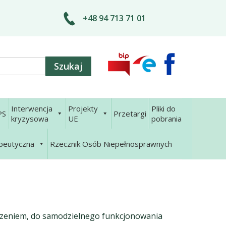
+48 94 713 71 01
Interwencja
Projekty
Pliki do
PS
Przetargi
kryzysowa
UE
pobrania
apeutyczna
Rzecznik Osób Niepełnosprawnych
toczeniem, do samodzielnego funkcjonowania