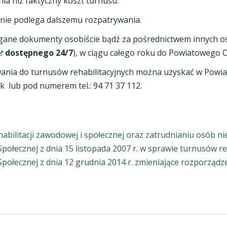
a niż faktyczny koszt turnusu.
nie podlega dalszemu rozpatrywania.
ne dokumenty osobiście bądź za pośrednictwem innych os
dostępnego 24/7
), w ciągu całego roku do Powiatowego 
wania do turnusów rehabilitacyjnych można uzyskać w Pow
ek lub pod numerem tel.: 94 71 37 112.
habilitacji zawodowej i społecznej oraz zatrudnianiu osób 
Społecznej z dnia 15 listopada 2007 r. w sprawie turnusów re
 Społecznej z dnia 12 grudnia 2014 r. zmieniające rozporząd