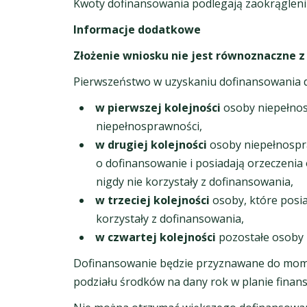
Kwoty dofinansowania podlegają zaokrągleni
Informacje dodatkowe
Złożenie wniosku nie jest równoznaczne 
Pierwszeństwo w uzyskaniu dofinansowania d
w pierwszej kolejności
osoby niepełnosp
niepełnosprawności,
w drugiej kolejności
osoby niepełnospra
o dofinansowanie i posiadają orzeczeni
nigdy nie korzystały z dofinansowania,
w trzeciej kolejności
osoby, które posia
korzystały z dofinansowania,
w czwartej kolejności
pozostałe osoby 
Dofinansowanie będzie przyznawane do mome
podziału środków na dany rok w planie fina