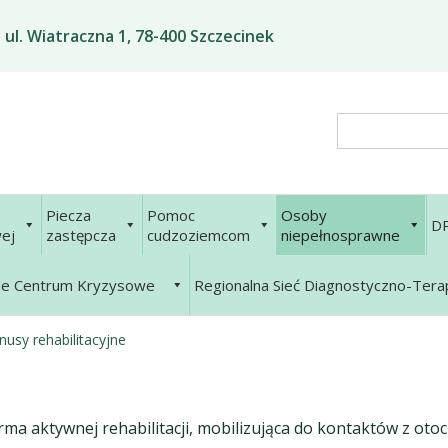
ul. Wiatraczna 1, 78-400 Szczecinek
Search
Piecza
Pomoc
Osoby
D
ej
zastępcza
cudzoziemcom
niepełnosprawne
ne Centrum Kryzysowe
Regionalna Sieć Diagnostyczno-Ter
nusy rehabilitacyjne
rma aktywnej rehabilitacji, mobilizująca do kontaktów z o