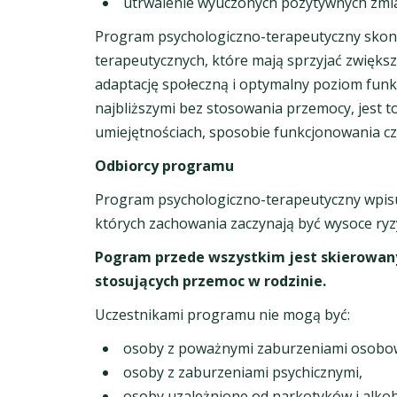
utrwalenie wyuczonych pozytywnych zmi
Program psychologiczno-terapeutyczny skonce
terapeutycznych, które mają sprzyjać zwięks
adaptację społeczną i optymalny poziom funk
najbliższymi bez stosowania przemocy, jest t
umiejętnościach, sposobie funkcjonowania cz
Odbiorcy programu
Program psychologiczno-terapeutyczny wpisuje 
których zachowania zaczynają być wysoce ryz
Pogram przede wszystkim jest skierowany
stosujących przemoc w rodzinie.
Uczestnikami programu nie mogą być:
osoby z poważnymi zaburzeniami osobow
osoby z zaburzeniami psychicznymi,
osoby uzależnione od narkotyków i alkohol