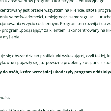
an u absolwentów programu korekcyjno – edukacyjnego.
ntrowany jest przede wszystkim na kliencie. Istota program
zeniu samoświadomości, umiejętności samoregulacji i uruch
cjonowania w życiu codziennym. Program ten rozwija i utrw
o program „podążający” za klientem i skoncentrowany na klie
y myślenia.
się obszar działań profilaktyki wskazującej, czyli takiej, k
ykowne i pojawiły się już poważne problemy związane z za
 do osób, które wcześniej ukończyły program oddziały
ości,
u, które nie przeszły lub nie podjęły terapii.