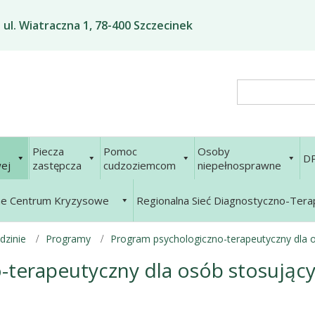
ul. Wiatraczna 1, 78-400 Szczecinek
Search
Piecza
Pomoc
Osoby
D
ej
zastępcza
cudzoziemcom
niepełnosprawne
ne Centrum Kryzysowe
Regionalna Sieć Diagnostyczno-Ter
dzinie
Programy
Program psychologiczno-terapeutyczny dla 
-terapeutyczny dla osób stosując