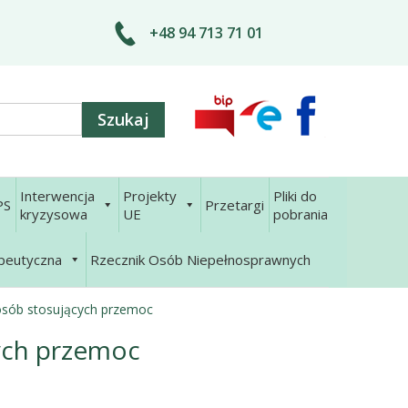
+48 94 713 71 01
Interwencja
Projekty
Pliki do
PS
Przetargi
kryzysowa
UE
pobrania
apeutyczna
Rzecznik Osób Niepełnosprawnych
osób stosujących przemoc
ych przemoc