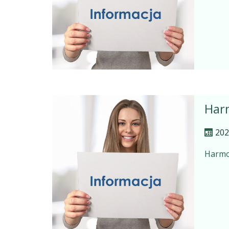
Har
202
Harm