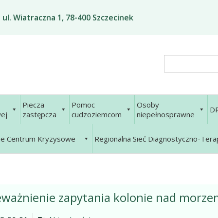
ul. Wiatraczna 1, 78-400 Szczecinek
Search
Piecza
Pomoc
Osoby
D
ej
zastępcza
cudzoziemcom
niepełnosprawne
ne Centrum Kryzysowe
Regionalna Sieć Diagnostyczno-Ter
ważnienie zapytania kolonie nad morze