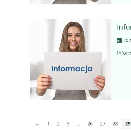
Info
202
Inform
←
1
2
3
…
26
27
28
29