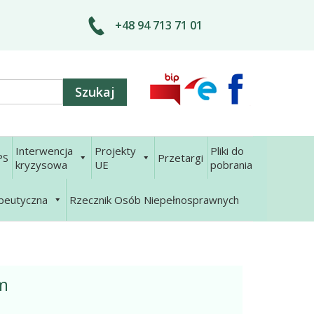
+48 94 713 71 01
Interwencja
Projekty
Pliki do
PS
Przetargi
kryzysowa
UE
pobrania
apeutyczna
Rzecznik Osób Niepełnosprawnych
m