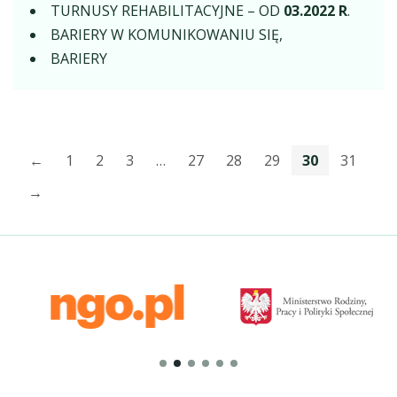
TURNUSY REHABILITACYJNE – OD
03.2022 R
.
BARIERY W KOMUNIKOWANIU SIĘ,
BARIERY
←
1
2
3
…
27
28
29
30
31
→