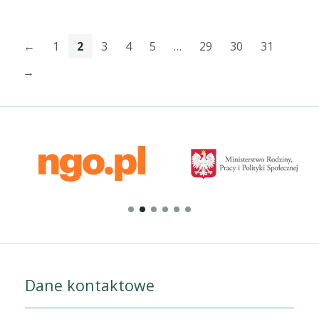
←
1
2
3
4
5
…
29
30
31
→
Dane kontaktowe