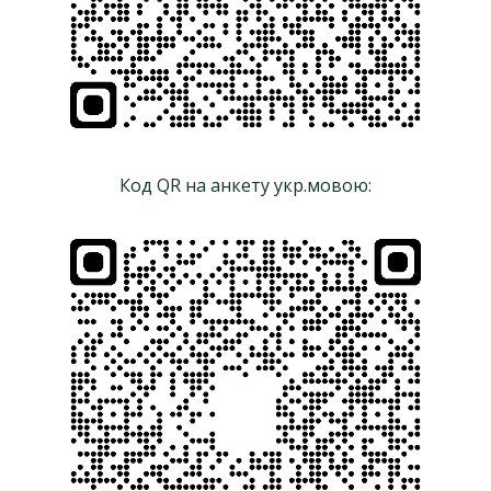
Код QR на анкету укр.мовою: