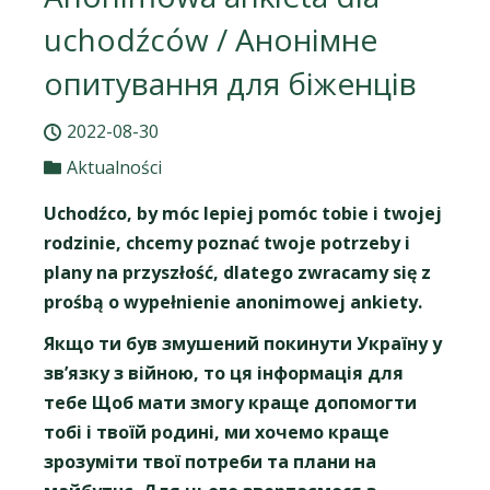
uchodźców / Анонімне
опитування для біженців
2022-08-30
Aktualności
Uchodźco, by móc lepiej pomóc tobie i twojej
rodzinie, chcemy poznać twoje potrzeby i
plany na przyszłość, dlatego zwracamy się z
prośbą o wypełnienie anonimowej ankiety.
Якщо ти був змушений покинути Україну у
зв’язку з війною, то ця інформація для
тебе Щоб мати змогу краще допомогти
тобі і твоїй родині, ми хочемо краще
зрозуміти твої потреби та плани на