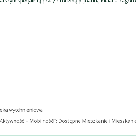
arszym specjalistą pracy z rodziną p. Joanną Kielar – Zagoro
ieka wytchnieniowa
ktywność – Mobilność!”: Dostępne Mieszkanie i Mieszkani