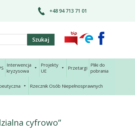
+48 94 713 71 01
Interwencja
Projekty
Pliki do
PS
Przetargi
kryzysowa
UE
pobrania
apeutyczna
Rzecznik Osób Niepełnosprawnych
zialna cyfrowo”