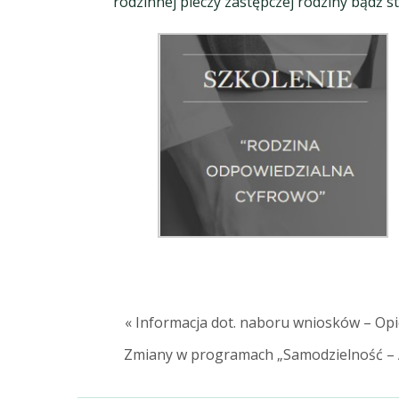
rodzinnej pieczy zastępczej rodziny bądź st
« Informacja dot. naboru wniosków – Op
Zmiany w programach „Samodzielność – A