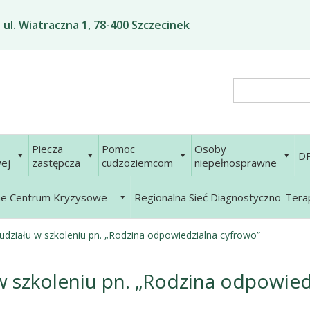
ul. Wiatraczna 1, 78-400 Szczecinek
Search
Piecza
Pomoc
Osoby
D
ej
zastępcza
cudzoziemcom
niepełnosprawne
ne Centrum Kryzysowe
Regionalna Sieć Diagnostyczno-Ter
udziału w szkoleniu pn. „Rodzina odpowiedzialna cyfrowo”
w szkoleniu pn. „Rodzina odpowied