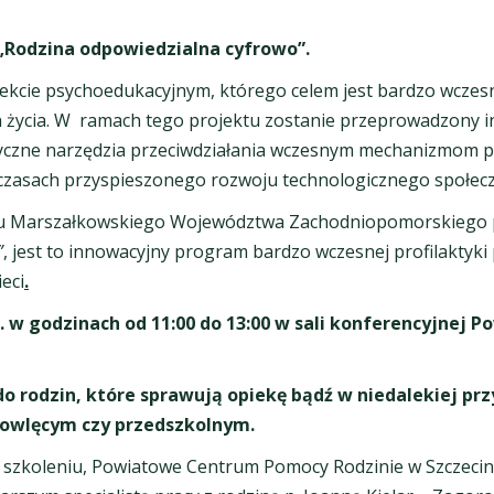
 „Rodzina odpowiedzialna cyfrowo”.
kcie psychoedukacyjnym, którego celem jest bardzo wczesna
ch życia. W ramach tego projektu zostanie przeprowadzony 
yczne narzędzia przeciwdziałania wczesnym mechanizmom 
 w czasach przyspieszonego rozwoju technologicznego społec
zędu Marszałkowskiego Województwa Zachodniopomorskiego 
”
, jest to innowacyjny program bardzo wczesnej profilakt
eci
.
r. w godzinach od 11:00 do 13:00 w sali konferencyjne
do rodzin, które sprawują opiekę bądź w niedalekiej pr
owlęcym czy przedszkolnym.
 w szkoleniu, Powiatowe Centrum Pomocy Rodzinie w Szczeci