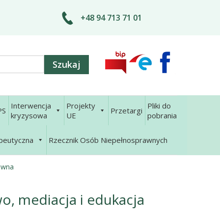
+48 94 713 71 01
Interwencja
Projekty
Pliki do
PS
Przetargi
kryzysowa
UE
pobrania
apeutyczna
Rzecznik Osób Niepełnosprawnych
awna
, mediacja i edukacja