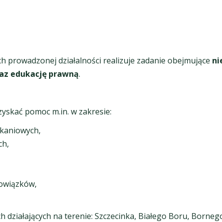
prowadzonej działalności realizuje zadanie obejmujące
ni
raz edukację prawną
.
yskać pomoc m.in. w zakresie:
zkaniowych,
ch,
bowiązków,
 działających na terenie: Szczecinka, Białego Boru, Bornego