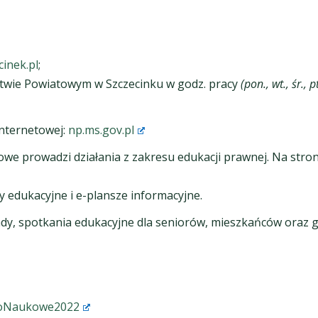
inek.pl
;
stwie Powiatowym w Szczecinku w godz. pracy
(pon., wt., śr.,
nternetowej:
np.ms.gov.pl
prowadzi działania z zakresu edukacji prawnej. Na stronie
ły edukacyjne i e-plansze informacyjne.
y, spotkania edukacyjne dla seniorów, mieszkańców oraz gru
woNaukowe2022