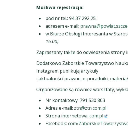
Możliwa rejestracja:
pod nr tel.: 94 37 292 25;
adresem e-mail:
prawna@powiat.szczec
w Biurze Obsługi Interesanta w Staro
16.00).
Zapraszamy także do odwiedzenia strony i
Dodatkowo Zaborskie Towarzystwo Naukowe 
Instagram publikują artykuły
i aktualności prawne, e-poradniki, materia
Organizowane są również warsztaty, wykład
Nr kontaktowy: 791 530 803
Adres e-mail:
ztn@ztn.com.pl
Strona internetowa:
com.pl
Facebook:
com/ZaborskieTowarzyst