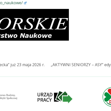
wo_naukowe/
cka” już 23 maja 2026 r.
„AKTYWNI SENIORZY – ASY” edyc