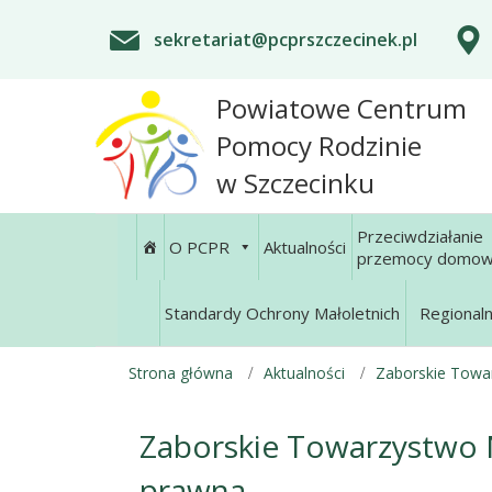
sekretariat@pcprszczecinek.pl
Powiatowe Centrum
Pomocy Rodzinie
w Szczecinku
Przeciwdziałanie
O PCPR
Aktualności
przemocy domow
Standardy Ochrony Małoletnich
Regional
Strona główna
Aktualności
Zaborskie Towa
Zaborskie Towarzystwo 
prawna