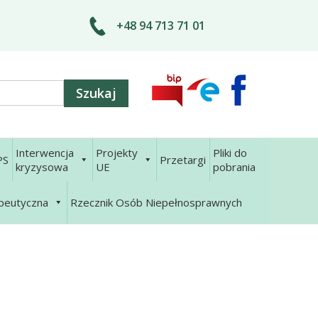
+48 94 713 71 01
Interwencja
Projekty
Pliki do
PS
Przetargi
kryzysowa
UE
pobrania
apeutyczna
Rzecznik Osób Niepełnosprawnych